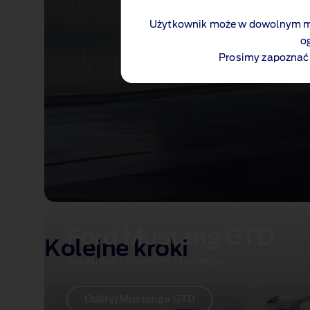
Użytkownik może w dowolnym mo
o
Prosimy zapoznać 
Ford Mustang GTD
Kolejne kroki
Supermoc i charakter Mustanga.
Odkryj Mustanga GTD