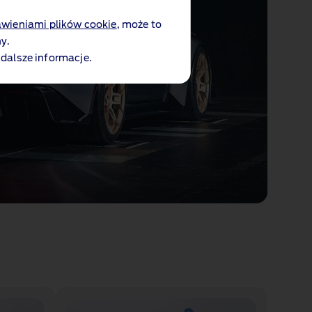
awieniami plików cookie
, może to
y.
 dalsze informacje.