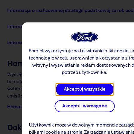
Informacja o realizowanej strategii podatkowej za rok p
Informacja o realizowanej strategii podatkowej za rok p
Informacja o realizowanej strategii podatkowej za rok p
Ford.pl wykorzystuje na tej witrynie pliki cookie i 
technologie w celu usprawnienia korzystania z tr
Homologacje
witryny i wyświetlania reklam dostosowanych 
potrzeb użytkownika.
Wystawiamy dokumenty pojazdów, takie jak:
homologacja, Certyfikat Zgodności, potwierdzenie
wybranych parametrów pojazdu, potwierdzenie normy
Akceptuj wszystkie
emisji spalin.
Akceptuj wymagane
Homologacje ‑ dokumenty
Użytkownik może w dowolnym momencie zarząd
Dokumenty FCE Bank
plikami cookie na stronie
Zarządzanie ustawieni