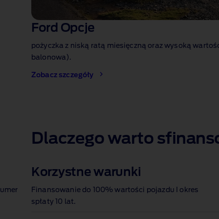
Ford Opcje
pożyczka z niską ratą miesięczną oraz wysoką wartości
balonowa).
Zobacz szczegóły
1 of 1
Dlaczego warto sfinans
Korzystne warunki
sumer
Finansowanie do 100% wartości pojazdu I okres
spłaty 10 lat.