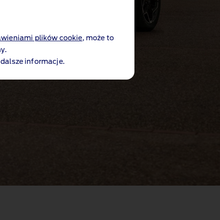
awieniami plików cookie
, może to
y.
 dalsze informacje.