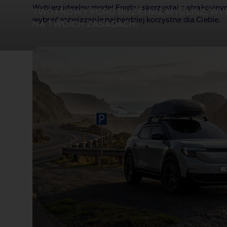
Wybierz idealny model Forda i skorzystaj z atrakcyjn
TWÓJ NOWY FORD BLIŻEJ NIŻ MYŚLISZ. W
wybrać rozwiązanie najbardziej korzystne dla Ciebie.
NA TWOICH ZASADACH.