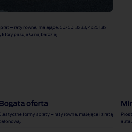
płat – raty równe, malejące, 50/50, 3x33, 4x25 lub
który pasuje Ci najbardziej.
Bogata oferta
Mi
Elastyczne formy spłaty – raty równe, malejące i z ratą
Pros
balonową.
auta.