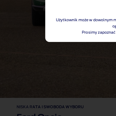
Użytkownik może w dowolnym mo
o
Prosimy zapoznać 
NISKA RATA I SWOBODA WYBORU