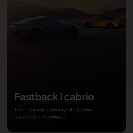
z
i
u
i
w
n
ę
t
r
z
u
F
o
r
Fastback i cabrio
d
M
Jeden niezapomniany silnik, dwa
u
legendarne nadwozia.
s
t