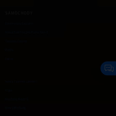
SAMOCHODY
Elektryczny Explorer
Nowa Elektryczna Puma Gen-E
Tourneo Courier
Puma
Focus
Nowy Tourneo Connect
Kuga
Mustang Mach-E
Nowy Mustang