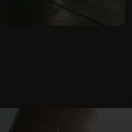
Czujnik zbliżania
Gdy znajdziesz się w odległości 3 m od swojego
Mustanga, reflektory uaktywnią się w powitalnej
sekwencji. Twój samochód przywita Cię też
pokazem na 12,4-calowej desce rozdzielczej i
13,2-calowym ekranie SYNC 4
.