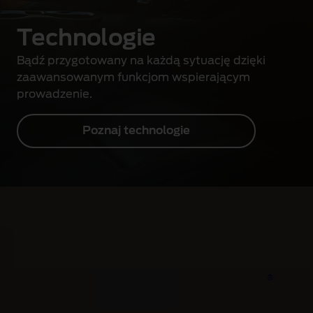
Technologie
Bądź przygotowany na każdą sytuację dzięki
zaawansowanym funkcjom wspierającym
prowadzenie.
Poznaj technologie
Doświadcz czegoś
wyjątkowego
Zarezerwuj jazdę testową i poczuj na własnej
®
skórze nieokiełznany charakter Mustanga