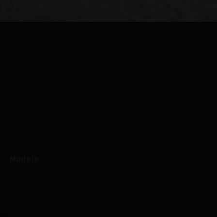
© 2026 Ford Motor Company. Mustang, Dark Horse, SYNC i
SelectShift są znakami towarowymi firmy Ford lub jej
podmiotów stowarzyszonych. Brembo jest znakiem
towarowym Brembo SpA używanym za zgodą tego podmiotu.
MagneRide jest znakiem towarowym BMI Group używanym za
zgodą tego podmiotu. B&O jest znakiem towarowym Bang &
Olufsen Group używanym za zgodą tego podmiotu. TREMEC
jest znakiem towarowym firmy KUO Group używanym za jej
zgodą.
Modele
Osobowe
Dostawcze
Miejskie