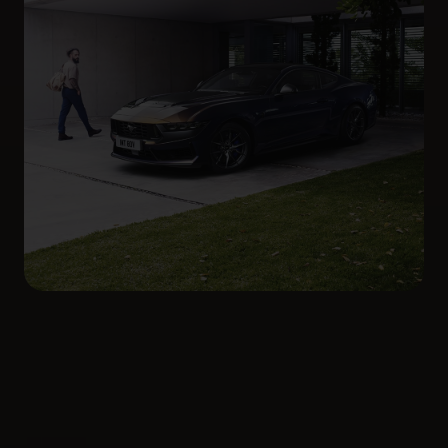
Koszty utrzymania
Porównaj koszty eksploatacji dowolnego
samochodu Forda i dowiedz się, ile możesz
zaoszczędzić, wybierając napęd hybrydowy lub