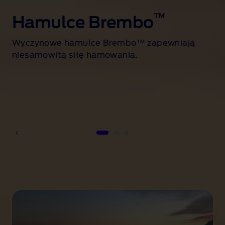
™
Hamulce Brembo
Wyczynowe hamulce Brembo™ zapewniają
niesamowitą siłę hamowania.
1 of 3