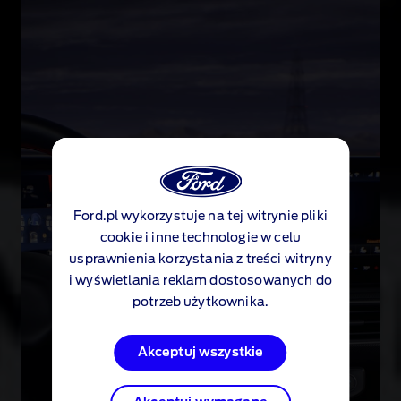
p
o
k
r
ę
t
e
j
w
i
Ford.pl wykorzystuje na tej witrynie pliki
Ford.pl wykorzystuje na tej witrynie pliki
e
cookie i inne technologie w celu
cookie i inne technologie w celu
j
usprawnienia korzystania z treści witryny
usprawnienia korzystania z treści witryny
s
i wyświetlania reklam dostosowanych do
i wyświetlania reklam dostosowanych do
k
potrzeb użytkownika.
potrzeb użytkownika.
i
e
Akceptuj wszystkie
Akceptuj wszystkie
j
d