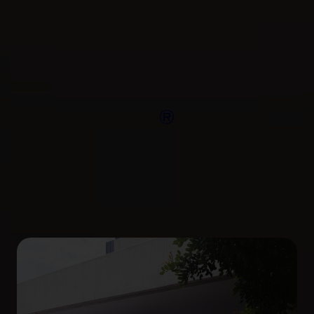
Umów się teraz
Porównaj wersje
®
Mustanga