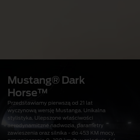
f
przyciągającym wzrok
r
emblematem Mustanga
o
w
na przedniej kracie wlotu
e
g
powietrza.
o
w
y
ś
Mustang® Dark
w
i
Horse™
e
Przedstawiamy pierwszą od 21 lat
t
wyczynową wersję Mustanga. Unikalna
l
stylistyka. Ulepszone właściwości
a
aerodynamiczne nadwozia, parametry
c
zawieszenia oraz silnika - do 453 KM mocy,
z