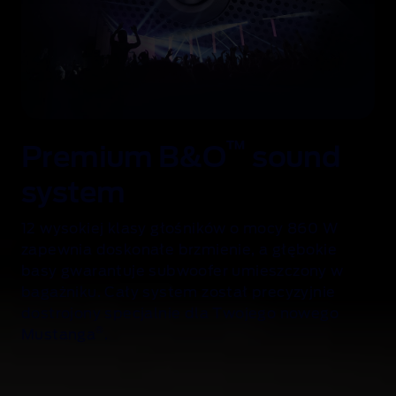
ę
t
y
b
e
z
w
™
Premium B&O
sound
y
s
system
i
ł
12 wysokiej klasy głośników o mocy 860 W
k
zapewnia doskonałe brzmienie, a głębokie
u
basy gwarantuje subwoofer umieszczony w
bagażniku. Cały system został precyzyjnie
dostrojony specjalnie dla Twojego nowego
®
Mustanga
.