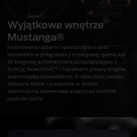
n
ą
c
Wyjątkowe wnętrze
y
z
Mustanga®
d
Inspirowana rajdami i spłaszczona u dołu
u
kierownica w połączeniu z 6‑biegową ręczną lub
ż
10‑biegową automatyczną skrzynią biegów z
ą
funkcją SelectShift™ i łopatkami zmiany biegów
p
wspomagają prowadzenie. A najwyższej jakości
r
skórzane fotele i przyjemne w dotyku
ę
wykończenia zapewniają wyjątkowy komfort
d
podczas jazdy.
k
o
ś
c
i
ą