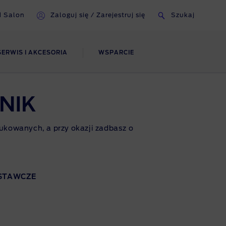
d Salon
Zaloguj się / Zarejestruj się
Szukaj
SERWIS I AKCESORIA
WSPARCIE
NIK
je
rukowanych, a przy okazji zadbasz o
o
d
STAWCZE