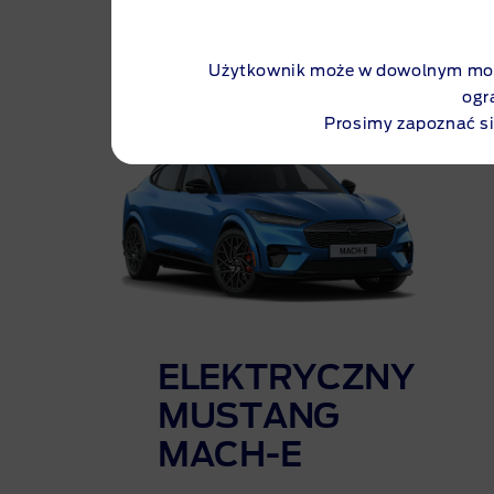
Użytkownik może w dowolnym mome
ogr
Prosimy zapoznać si
ELEKTRYCZNY
MUSTANG
MACH-E