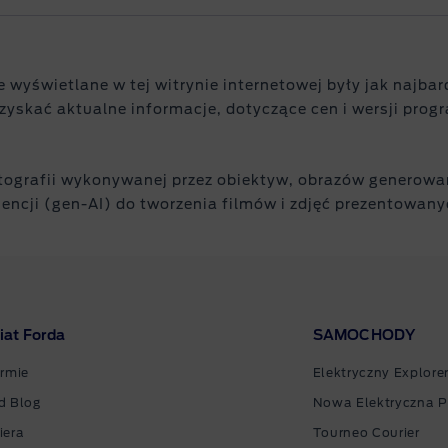
 wyświetlane w tej witrynie internetowej były jak najba
yskać aktualne informacje, dotyczące cen i wersji prog
otografii wykonywanej przez obiektyw, obrazów generow
encji (gen-AI) do tworzenia filmów i zdjęć prezentowanyc
iat Forda
SAMOCHODY
irmie
Elektryczny Explore
d Blog
Nowa Elektryczna 
iera
Tourneo Courier