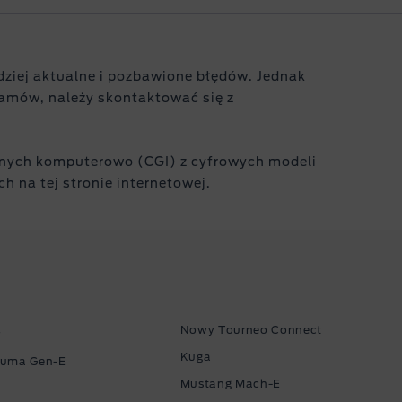
rdziej aktualne i pozbawione błędów. Jednak
ramów, należy skontaktować się z
anych komputerowo (CGI) z cyfrowych modeli
h na tej stronie internetowej.
Nowy Tourneo Connect
r
Kuga
Puma Gen-E
Mustang Mach-E