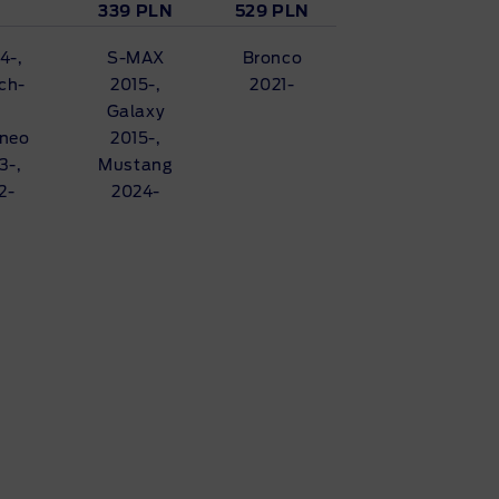
339 PLN
529 PLN
4-,
S-MAX
Bronco
ch-
2015-,
2021-
Galaxy
rneo
2015-,
3-,
Mustang
2-
2024-