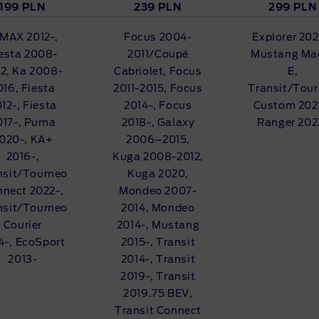
199 PLN
239 PLN
299 PLN
MAX 2012-,
Focus 2004-
Explorer 202
esta 2008-
2011/Coupé
Mustang Ma
2, Ka 2008-
Cabriolet, Focus
E,
016, Fiesta
2011-2015, Focus
Transit/Tou
12-, Fiesta
2014-, Focus
Custom 202
017-, Puma
2018-, Galaxy
Ranger 202
020-, KA+
2006–2015,
2016-,
Kuga 2008-2012,
nsit/Tourneo
Kuga 2020,
nect 2022-,
Mondeo 2007-
nsit/Tourneo
2014, Mondeo
Courier
2014-, Mustang
4-, EcoSport
2015-, Transit
2013-
2014-, Transit
2019-, Transit
2019.75 BEV,
Transit Connect