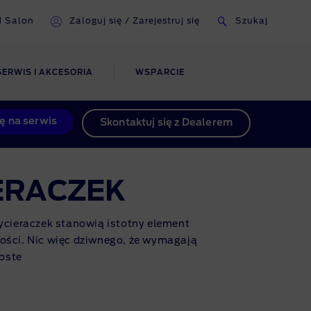
d Salon
Zaloguj się / Zarejestruj się
Szukaj
SERWIS I AKCESORIA
WSPARCIE
ę na serwis
Skontaktuj się z Dealerem
je
o
ERACZEK
ycieraczek stanowią istotny element
d
ości. Nic więc dziwnego, że wymagają
roste