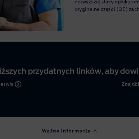
najwyższej klasy opiekę se
oryginalne części (OE) za
iższych przydatnych linków, aby dowi
serwis
Znajdź 
Ważne informacje