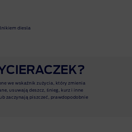
silnikiem diesla
WYCIERACZEK?
one we wskaźnik zużycia, który zmienia
e, usuwają deszcz, śnieg, kurz i inne
 lub zaczynają piszczeć, prawdopodobnie