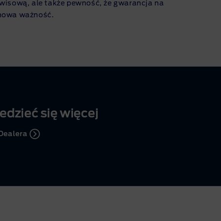
rwisową, ale także pewność, że gwarancja na
chowa ważność.
edzieć się więcej
Dealera