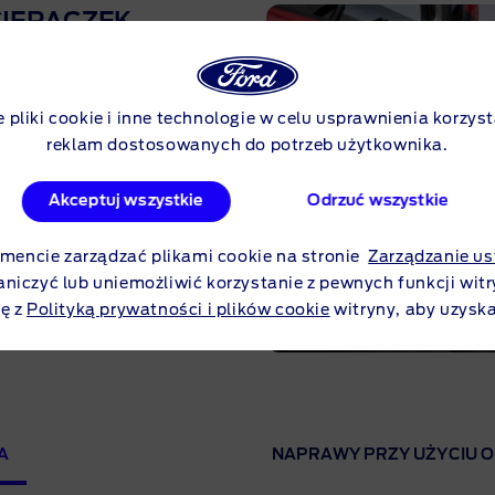
CIERACZEK
bierz serwis Forda,
e pliki cookie i inne technologie w celu usprawnienia korzyst
reklam dostosowanych do potrzeb użytkownika.
, prawidłowo zamontowane;
Akceptuj wszystkie
Odrzuć wszystkie
ciznę.
lnie, poproś dealera Forda
ncie zarządzać plikami cookie na stronie
Zarządzanie us
 porady dotyczące
aniczyć lub uniemożliwić korzystanie z pewnych funkcji witr
ę z
Polityką prywatności i plików cookie
witryny, aby uzyska
A
NAPRAWY PRZY UŻYCIU O