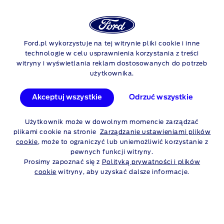
Logowan
Szu
POBIERZ KATALOG I
Ford.pl wykorzystuje na tej witrynie pliki cookie i inne
Skip to content
technologie w celu usprawnienia korzystania z treści
CENNIK
witryny i wyświetlania reklam dostosowanych do potrzeb
użytkownika.
W katalogach online szybko i łatwo znajdziesz dokładnie te
same informacje, co w wersjach drukowanych, a przy okazji
Akceptuj wszystkie
Odrzuć wszystkie
zadbasz o środowisko naturalne.
Użytkownik może w dowolnym momencie zarządzać
plikami cookie na stronie
Zarządzanie ustawieniami plików
cookie
, może to ograniczyć lub uniemożliwić korzystanie z
OSOBOWE
DOSTAWCZE
pewnych funkcji witryny.
Prosimy zapoznać się z
Polityką prywatności i plików
cookie
witryny, aby uzyskać dalsze informacje.