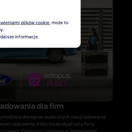
awieniami plików cookie
, może to
y.
 dalsze informacje.
ładowania dla firm
umożliwia dostęp do publicznych stacji ładowania
cesem ładowania, który może objąć całą flotę
ch marek. Opłaty są uiszczane w formie jednej