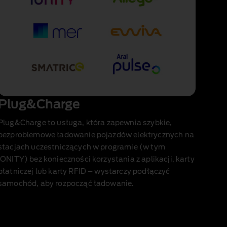
Plug&Charge
Plug&Charge
to usługa, która zapewnia szybkie,
bezproblemowe ładowanie pojazdów elektrycznych na
stacjach uczestniczących w programie (w tym
IONITY) bez konieczności korzystania z aplikacji, karty
płatniczej lub karty RFID – wystarczy podłączyć
samochód, aby rozpocząć ładowanie.