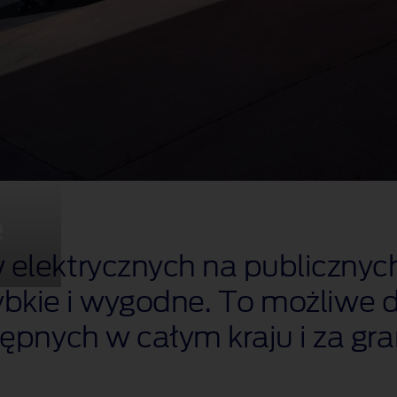
e
lektrycznych na publicznych
ybkie i wygodne. To możliwe dz
pnych w całym kraju i za gra