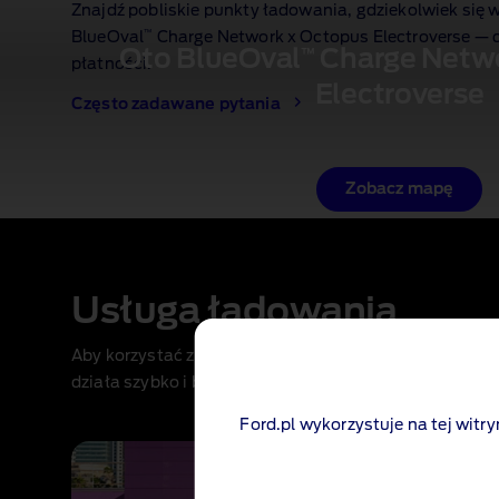
Znajdź pobliskie punkty ładowania, gdziekolwiek się 
™
BlueOval
Charge Network x Octopus Electroverse — d
Oto BlueOval
™
Charge Netwo
płatności.
Electroverse
Często zadawane pytania
Zobacz mapę
Usługa ładowania
Aby korzystać z publicznych ładowarek i dokonywać p
działa szybko i bezproblemowo.
Ford.pl wykorzystuje na tej witry