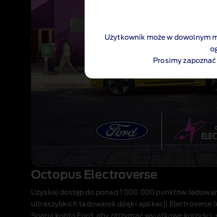
Użytkownik może w dowolnym mo
o
Prosimy zapoznać 
Octopus Electroverse
Uzyskaj dostęp do ponad 1 000 000 punktów ładowani
ultraszybkich ładowarek dzięki aplikacji Electroverse
Sparuj konto Ford, aby otrzymać wyjątkowe korzyści,