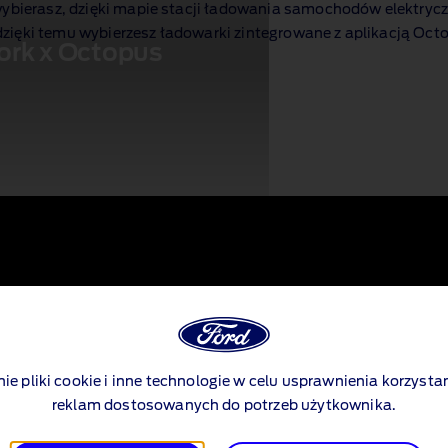
wybierasz, dzięki mapie stacji ładowania samochodów elektryczn
zięki temu wybierzesz ładowarki zintegrowane z aplikacją Octo
rk x Octopus
łatności, potrzebna jest aktywna usługa ładowania. Aplikacja
nie pliki cookie i inne technologie w celu usprawnienia korzystan
reklam dostosowanych do potrzeb użytkownika.