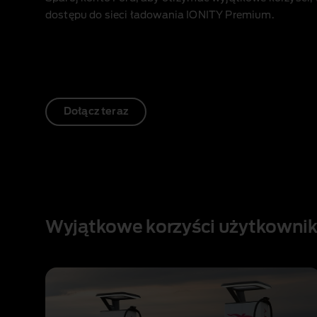
dostępu do sieci ładowania IONITY Premium.
Dołącz teraz
1 of 1
Wyjątkowe korzyści użytkowni