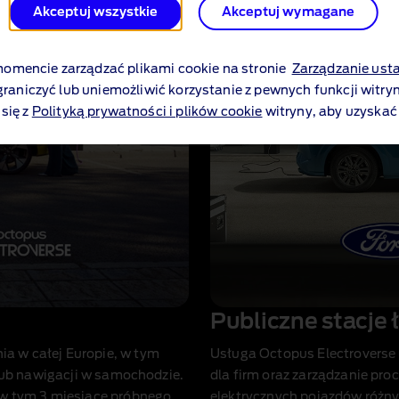
Akceptuj wszystkie
Akceptuj wymagane
mencie zarządzać plikami cookie na stronie
Zarządzanie ust
graniczyć lub uniemożliwić korzystanie z pewnych funkcji witryn
się z
Polityką prywatności i plików cookie
witryny, aby uzyskać
Publiczne stacje 
a w całej Europie, w tym
Usługa Octopus Electroverse 
 lub nawigacji w samochodzie.
dla firm oraz zarządzanie pro
 w tym 3 miesiące próbnego
elektrycznych pojazdów różny