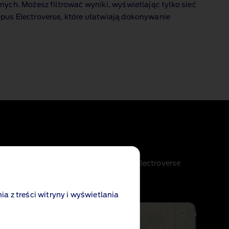
ych. Możesz filtrować wyniki, wyświetlając tylko sieć
pus Electroverse, które ułatwiają dokonywanie
™
 BlueOval
Charge Network x Octopus Electroverse
ia z treści witryny i wyświetlania