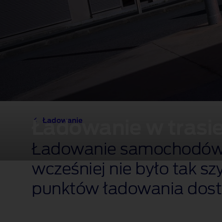
Ładowanie
Ładowanie w trasi
Ładowanie samochodów e
wcześniej nie było tak sz
punktów ładowania dostę