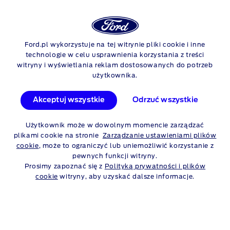
Logowan
Szu
FORD
TOURNEO CONNECT
Ford.pl wykorzystuje na tej witrynie pliki cookie i inne
Skip to content
technologie w celu usprawnienia korzystania z treści
witryny i wyświetlania reklam dostosowanych do potrzeb
użytkownika.
TOURNEO CONNECT -
WSZYSTKIE MODELE
Akceptuj wszystkie
Odrzuć wszystkie
Porównaj wersje
Użytkownik może w dowolnym momencie zarządzać
plikami cookie na stronie
Zarządzanie ustawieniami plików
cookie
, może to ograniczyć lub uniemożliwić korzystanie z
pewnych funkcji witryny.
Prosimy zapoznać się z
Polityką prywatności i plików
Skorzystaj z linków poniżej, aby uzyskać
cookie
witryny, aby uzyskać dalsze informacje.
więcej informacji
Konfigurator