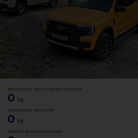
Maksymalna masa ciągniętej przyczepy
0
kg
Maksymalna ładowność
0
kg
Objętość skrzyni ładunkowej