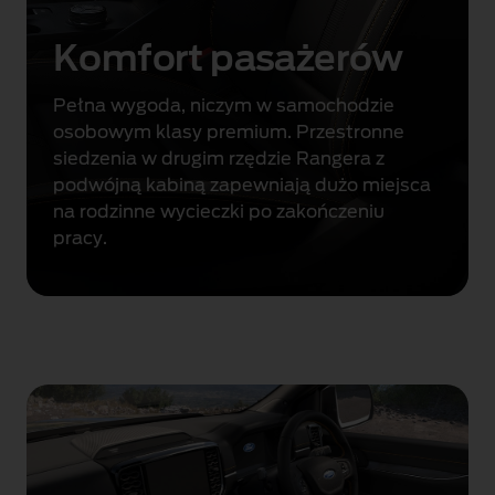
o
R
Komfort pasażerów
a
n
Pełna wygoda, niczym w samochodzie
g
osobowym klasy premium. Przestronne
e
siedzenia w drugim rzędzie Rangera z
r
podwójną kabiną zapewniają dużo miejsca
a
na rodzinne wycieczki po zakończeniu
z
pracy.
p
o
d
w
ó
j
n
ą
k
a