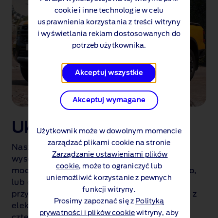
r
cookie i inne technologie w celu
i
usprawnienia korzystania z treści witryny
i
i wyświetlania reklam dostosowanych do
p
potrzeb użytkownika.
o
k
a
Akceptuj wszystkie
z
u
Akceptuj wymagane
j
ą
Układ napędowy
c
Użytkownik może w dowolnym momencie
y
zarządzać plikami cookie na stronie
Nasz najnowszy ekologiczny silnik
f
Zarządzanie ustawieniami plików
wysokoprężny o pojemności 2,0 l zapewnia
u
cookie
, może to ograniczyć lub
moc 170 KM i 405 Nm momentu obrotowego,
n
uniemożliwić korzystanie z pewnych
lub odpowiednio 205 KM i 500 Nm w
k
funkcji witryny.
przypadku wariantu Bi-Turbo. W połączeniu z
c
Prosimy zapoznać się z
Polityką
elektronicznie wspomaganym napędem na
j
prywatności i plików cookie
witryny, aby
cztery koła gwarantują one, że Ford Ranger