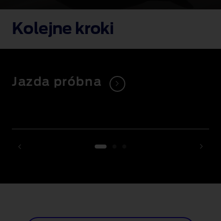
Kolejne kroki
Jazda próbna
1 of 3