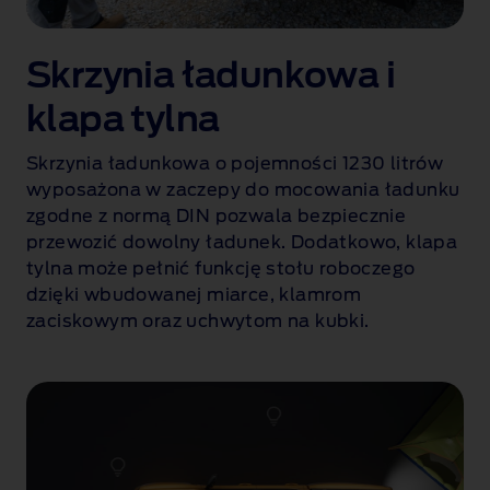
n
e
Skrzynia ładunkowa i
p
o
klapa tylna
j
a
Skrzynia ładunkowa o pojemności 1230 litrów
z
wyposażona w zaczepy do mocowania ładunku
d
zgodne z normą DIN pozwala bezpiecznie
u
przewozić dowolny ładunek. Dodatkowo, klapa
.
tylna może pełnić funkcję stołu roboczego
dzięki wbudowanej miarce, klamrom
zaciskowym oraz uchwytom na kubki.