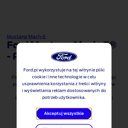
Mustang Mach-E
Ford Mustang Mach-E®
- Prezentacja 360
Ford.pl wykorzystuje na tej witrynie pliki
Firma Ford stosuje politykę ciągłego rozwoju
cookie i inne technologie w celu
produktów. Zastrzegamy sobie prawo, by w
usprawnienia korzystania z treści witryny
i wyświetlania reklam dostosowanych do
dowolnym momencie móc zmieniać
specyfikacje oraz pozycje przedstawione i
potrzeb użytkownika.
opisane w tej witrynie internetowej.
Akceptuj wszystkie
Kontynuuj