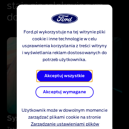
staje się relaksującym
doświadczeniem.
Ford.pl wykorzystuje na tej witrynie pliki
cookie i inne technologie w celu
usprawnienia korzystania z treści witryny
i wyświetlania reklam dostosowanych do
potrzeb użytkownika.
Akceptuj wszystkie
Akceptuj wymagane
Użytkownik może w dowolnym momencie
System audio premium
zarządzać plikami cookie na stronie
Zarządzanie ustawieniami plików