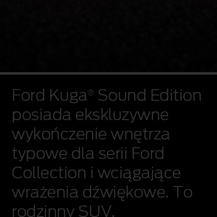
Film
przedstawiający
Ford Kuga
Sound Edition
®
kierowcę
i
posiada ekskluzywne
Forda
Kuga
wykończenie wnętrza
z
motywem
typowe dla serii Ford
animowanych
fal
Collection i wciągające
dźwiękowych
w
tle.
wrażenia dźwiękowe. To
rodzinny SUV,