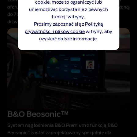
Zaawansowany system nagłośnienia B&O Premium
cookie
, może to ograniczyć lub
oferuje precyzyjne dostrojenie dźwięku, moc zwiększoną
uniemożliwić korzystanie z pewnych
do 700 W i nowe, wydajniejsze głośniki w przednich
funkcji witryny.
drzwiach.
Prosimy zapoznać się z
Polityką
prywatności i plików cookie
witryny, aby
uzyskać dalsze informacje.
B&O Beosonic™
System nagłośnienia B&O Premium z funkcją B&O
™
Beosonic
został zaprojektowany specjalnie dla