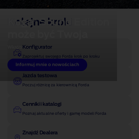
Kuga
Kolejne kroki
Sound Edition
®
może być Twoja
Konfigurator
Wkrótce dostępna
Zaprojektuj swojego Forda krok po kroku
Informuj mnie o nowościach
Jazda testowa
Poczuj różnicę za kierownicą Forda
Cenniki i katalogi
Poznaj aktualne oferty i gamę modeli Forda
Znajdź Dealera