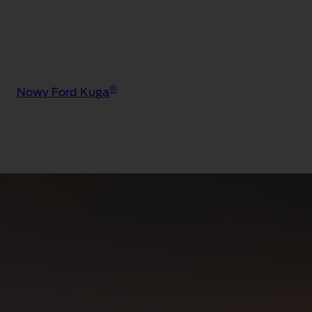
®
Nowy Ford Kuga
®
Ford Kuga
Sound
Edition