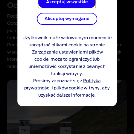
Akceptuj wszystkie
Octopus Electroverse
™
Podłącz się do sieci BlueOval
Charge Network x
Akceptuj wymagane
Octopus Electroverse i ładuj swojego Explorera w
jednym z ponad 1 000 000 publicznych punktów
Użytkownik może w dowolnym momencie
ładowania AC i DC w ponad 30 krajach europejskich.
zarządzać plikami cookie na stronie
Punkty ładowania można znaleźć za pomocą nawigacji
Zarządzanie ustawieniami plików
w samochodzie i aplikacji Octopus Electroverse, dzięki
cookie
, może to ograniczyć lub
której aktywujesz ładowarkę i dokonasz płatności za
uniemożliwić korzystanie z pewnych
ładowanie.
funkcji witryny.
Prosimy zapoznać się z
Polityką
prywatności i plików cookie
witryny, aby
uzyskać dalsze informacje.