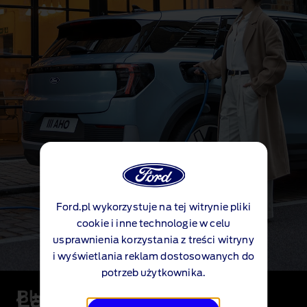
Ford.pl wykorzystuje na tej witrynie pliki
cookie i inne technologie w celu
usprawnienia korzystania z treści witryny
i wyświetlania reklam dostosowanych do
potrzeb użytkownika.
Ładuj w trasie
BlueOval
™
Charge Network x