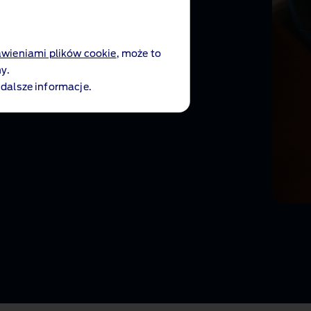
we i zaparkuje na nim
.
awieniami plików cookie
, może to
y.
 dalsze informacje.