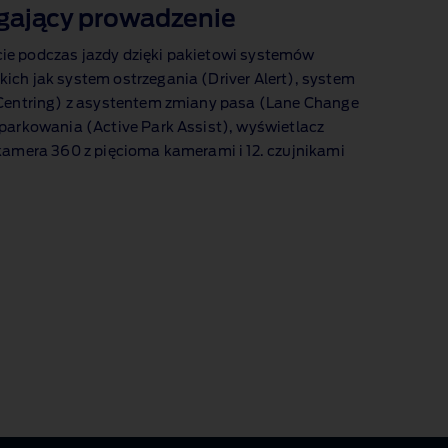
gający prowadzenie
e podczas jazdy dzięki pakietowi systemów
ich jak system ostrzegania (Driver Alert), system
 Centring) z asystentem zmiany pasa (Lane Change
parkowania (Active Park Assist), wyświetlacz
kamera 360 z pięcioma kamerami i 12. czujnikami