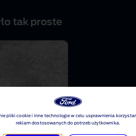
ło tak proste
nie pliki cookie i inne technologie w celu usprawnienia korzystan
Active Park Ass
reklam dostosowanych do potrzeb użytkownika.
Wystarczy dotknąć jeden pr