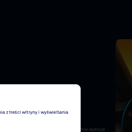
ia z treści witryny i wyświetlania
ist
®
zycisk, a Twój Ford Capri
automatycznie wykryje