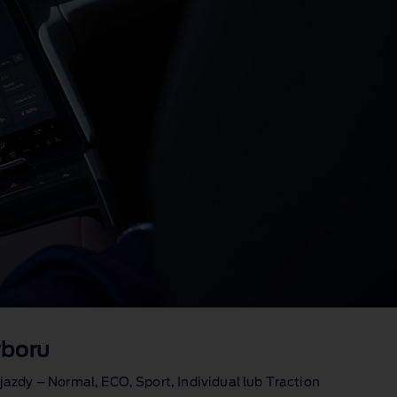
yboru
 jazdy – Normal, ECO, Sport, Individual lub Traction