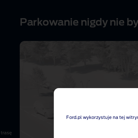
Parkowanie nigdy nie by
Ford.pl wykorzystuje na tej witry
 trasę