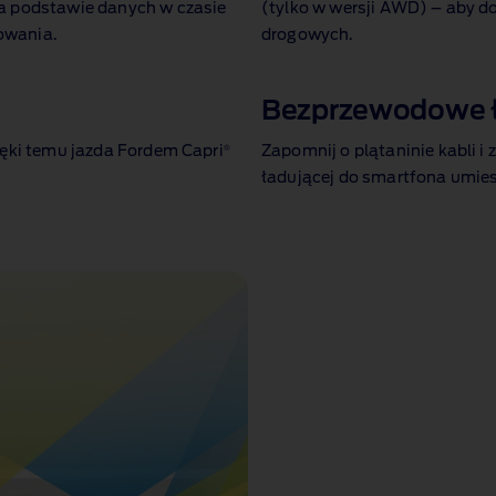
na podstawie danych w czasie
(tylko w wersji AWD) – aby 
owania.
drogowych.
m
Bezprzewodowe ł
®
ięki temu jazda Fordem Capri
Zapomnij o plątaninie kabli i
ładującej do smartfona umies