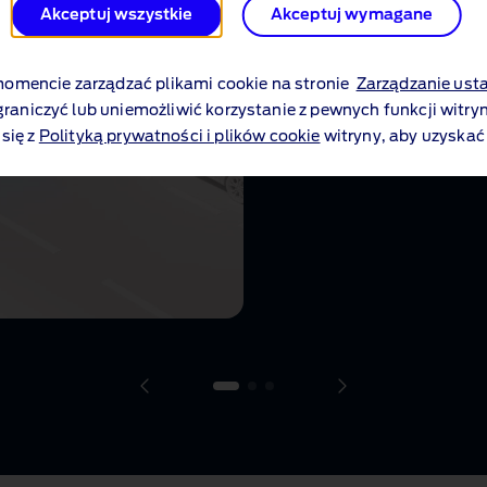
Akceptuj wszystkie
Akceptuj wymagane
dostępne miejsce parkingo
mencie zarządzać plikami cookie na stronie
Zarządzanie ust
graniczyć lub uniemożliwić korzystanie z pewnych funkcji witryn
się z
Polityką prywatności i plików cookie
witryny, aby uzyskać