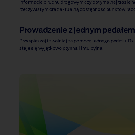
informacje o ruchu drogowym czy optymalnej trasie 
rzeczywistym oraz aktualną dostępność punktów ład
1 of 1
Prowadzenie z jednym pedałe
Przyspieszaj i zwalniaj za pomocą jednego pedału. Dz
staje się wyjątkowo płynna i intuicyjna.
1 of 1