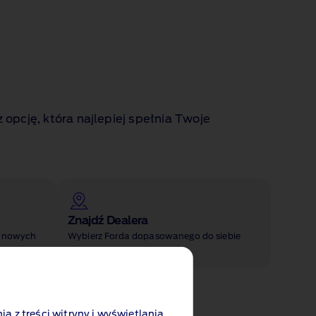
pcję, która najlepiej spełnia Twoje
Znajdź Dealera
i nowych
Wybierz Forda dopasowanego do siebie
ia z treści witryny i wyświetlania