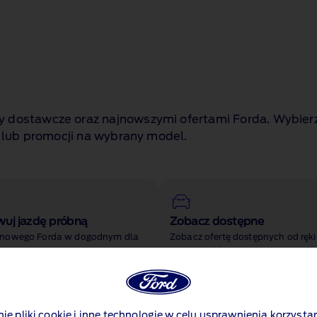
dostawcze oraz najnowszymi ofertami Forda. Wybierz o
a lub promocji na wybrany model.
wuj jazdę próbną
Zobacz dostępne
 nowego Forda w dogodnym dla
Zobacz ofertę dostępnych od ręk
sie
samochodów
nie pliki cookie i inne technologie w celu usprawnienia korzystan