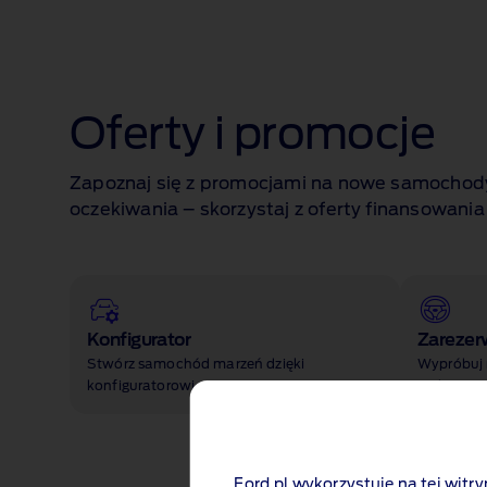
Oferty i promocje
Zapoznaj się z promocjami na nowe samochody 
oczekiwania – skorzystaj z oferty finansowani
Konfigurator
Zarezer
Stwórz samochód marzeń dzięki
Wypróbuj
konfiguratorowi
Ciebie cza
Ford.pl wykorzystuje na tej witry