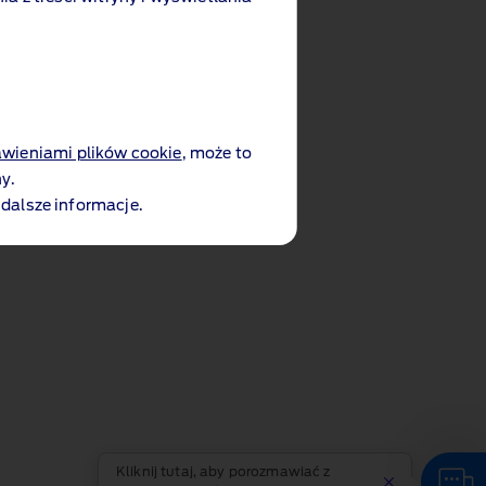
awieniami plików cookie
, może to
y.
 dalsze informacje.
Kliknij tutaj, aby porozmawiać z