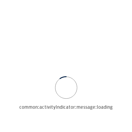
nania się z ofertą Ford Ubezpieczenia.
common:activityIndicator:message:loading
eździe