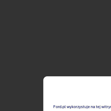
Niestety, konfiguracja, którą próbujesz wyśw
Ford.pl wykorzystuje na tej witry