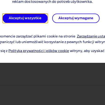
reklam dostosowanych do potrzeb użytkownika.
Rozpocznij konfigurację
Akceptuj wszystkie
Akceptuj wymagane
mencie zarządzać plikami cookie na stronie
Zarządzanie ust
graniczyć lub uniemożliwić korzystanie z pewnych funkcji witryn
się z
Polityką prywatności i plików cookie
witryny, aby uzyskać