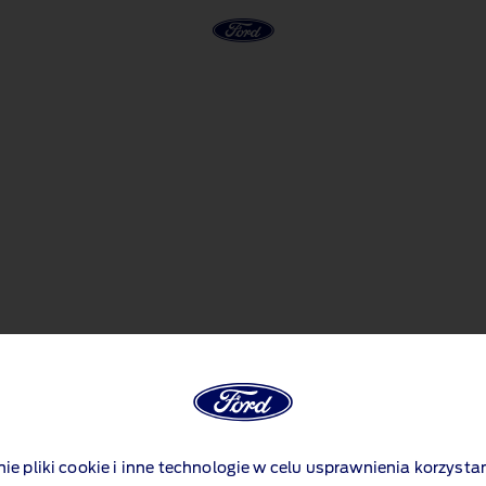
Konfiguracja jest niedostępna
ietlić, nie jest już dostępna. Istnieje wiele innych świetnych wersji i op
nie pliki cookie i inne technologie w celu usprawnienia korzystan
od nowa​