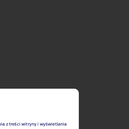
cji do wyboru, ale musisz zacząć konfigurację
ia z treści witryny i wyświetlania