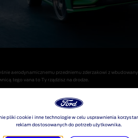
ocześnie aerodynamicznemu przedniemu zderzakowi z wbudowan
icą tego vana to Ty rządzisz na drodze.
nie pliki cookie i inne technologie w celu usprawnienia korzystan
reklam dostosowanych do potrzeb użytkownika.