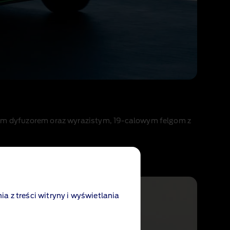
ym dyfuzorem oraz wyrazistym, 19‑calowym felgom z
ia z treści witryny i wyświetlania