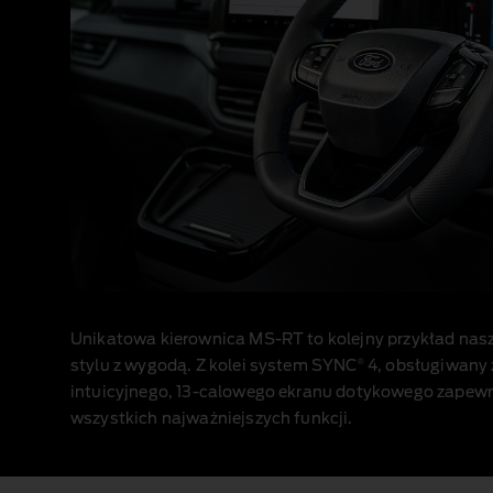
Unikatowa kierownica MS‑RT to kolejny przykład nasze
®
stylu z wygodą. Z kolei system SYNC
4, obsługiwany
intuicyjnego, 13‑calowego ekranu dotykowego zapewn
wszystkich najważniejszych funkcji.
1 of 1