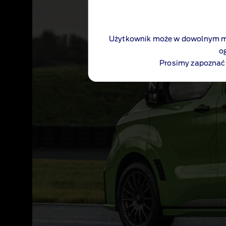
Użytkownik może w dowolnym mo
o
Prosimy zapoznać 