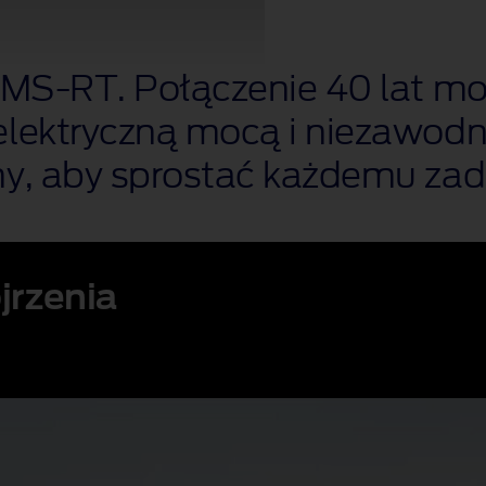
MS‑RT. Połączenie 40 lat m
elektryczną mocą i niezawodnoś
ny, aby sprostać każdemu zad
jrzenia