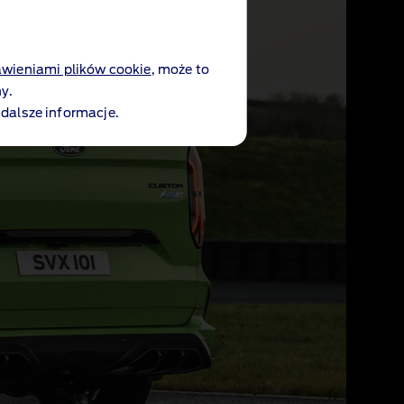
awieniami plików cookie
, może to
y.
 dalsze informacje.